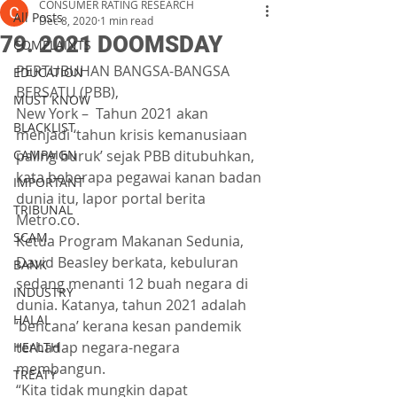
CONSUMER RATING RESEARCH
All Posts
Dec 8, 2020
1 min read
79. 2021 DOOMSDAY
COMPLAINTS
PERTUBUHAN BANGSA-BANGSA 
EDUCATION
BERSATU (PBB), 
MUST KNOW
New York –  Tahun 2021 akan 
BLACKLIST
menjadi ‘tahun krisis kemanusiaan 
CAMPAIGN
paling buruk’ sejak PBB ditubuhkan, 
kata beberapa pegawai kanan badan 
IMPORTANT
dunia itu, lapor portal berita 
TRIBUNAL
Metro.co.
SCAM
Ketua Program Makanan Sedunia, 
David Beasley berkata, kebuluran 
BANK
sedang menanti 12 buah negara di 
INDUSTRY
dunia. Katanya, tahun 2021 adalah 
HALAL
‘bencana’ kerana kesan pandemik 
terhadap negara-negara 
HEALTH
membangun.
TREATY
“Kita tidak mungkin dapat 